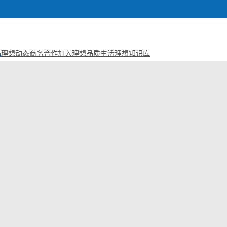
品
理想动态
商务合作
加入理想
品质生活
理想知识库