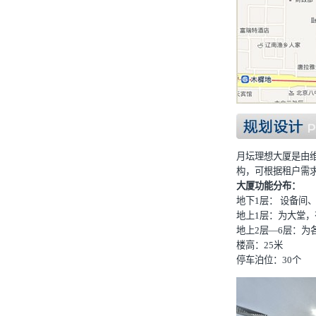
月坛理想大厦是由
构，可根据租户需
大厦功能分布：
地下1层： 设备间
地上1层：为大堂
地上2层—6层：为
楼高：25米
停车泊位：30个