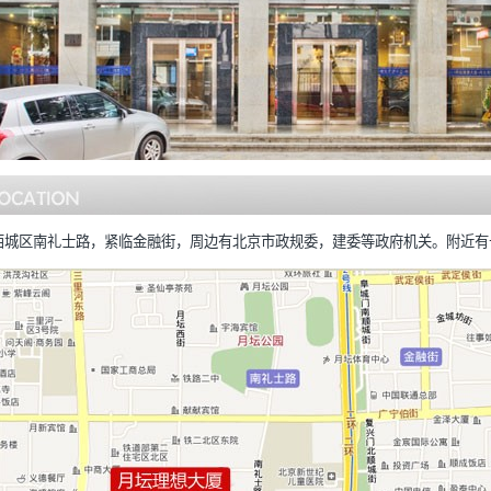
西城区南礼士路，紧临金融街，周边有北京市政规委，建委等政府机关。附近有