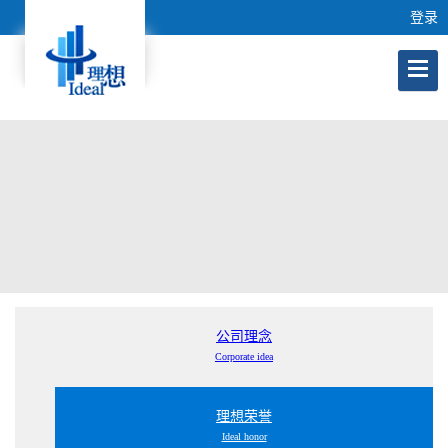
登录
公司理念
Corporate idea
理想荣誉
Ideal honor