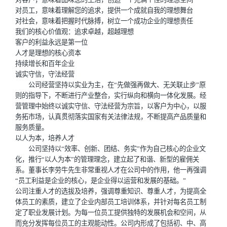
对员工，意味着理解您的追求，提供一个成就自我的理想舞台
对社会，意味着把握时代脉搏，树立一个成功企业的理想责任
我们的核心价值观：追求卓越，超越理想
客户的利益永远是第一位
人才是理想的核心资本
持续增长和百年企业
诚实守信，守法经营
公司经营坚持以实业为主，在“先做强再做大、无关联止步”原
则的指导下，不断进行产业整合，实行纵向和横向一体化发展。经
营管理中始终以诚实守信、守法经营为宗旨，以客户为中心，以服
务拓市场，认真贯彻落实国家有关法律法规，不断提高产品质量和
服务质量。
以人为本，培养人才
公司坚持以“效率、创新、团结、务实”作为自己核心的企业文
化，推行“以人为本”的管理理念，建立起了和谐、新型的雇佣关
系。董事长李劳牛先生非常重视人才在公司中的作用，他一再强调
“员工利益是企业的核心，是企业得以运营和发展的基础。”
公司注重人才的选拔及培养，强调尊重知识、尊重人才，为提高全
体员工的素质，建立了企业内部员工培训体系，并针对每名员工制
定了职业发展计划。为每一位员工提供独特的发展机会和空间，从
而充分发挥每位员工的主观能动性。公司内形成了包括初、中、高